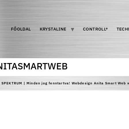
FŐOLDAL
KRYSTALINE
CONTROLL®
TECH
NITASMARTWEB
m SPEKTRUM | Minden jog fenntartva! Webdesign Anita Smart We