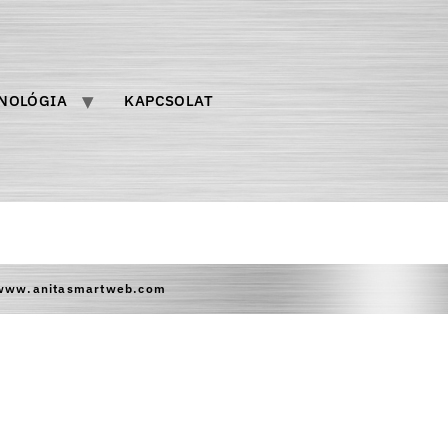
NOLÓGIA
KAPCSOLAT
b www.anitasmartweb.com