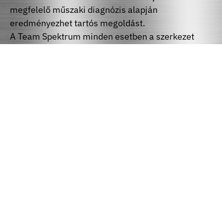
megfelelő műszaki diagnózis alapján
eredményezhet tartós megoldást.
A Team Spektrum minden esetben a szerkezet
állapotához és a probléma valódi okához igazodó
technológiát alkalmazza, hogy a javítás ne csak
átmeneti beavatkozás, hanem hosszú távon is
megbízható szerkezeti megoldás legyen.