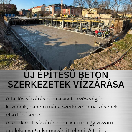
ÚJ ÉPÍTÉSŰ BETON
SZERKEZETEK VÍZZÁRÁSA
A tartós vízzárás nem a kivitelezés végén
kezdődik, hanem már a szerkezet tervezésének
első lépéseinél.
A szerkezeti vízzárás nem csupán egy vízzáró
adalékanyag alkalmazását jelenti. A teljes