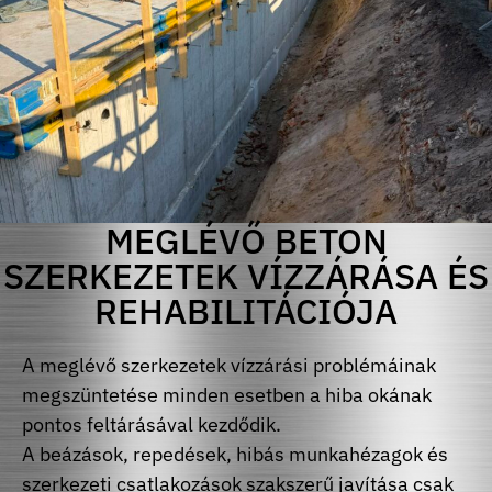
MEGLÉVŐ BETON
SZERKEZETEK VÍZZÁRÁSA ÉS
REHABILITÁCIÓJA
A meglévő szerkezetek vízzárási problémáinak
megszüntetése minden esetben a hiba okának
pontos feltárásával kezdődik.
A beázások, repedések, hibás munkahézagok és
szerkezeti csatlakozások szakszerű javítása csak