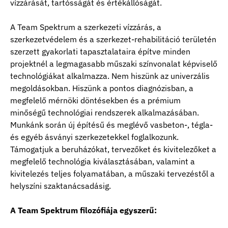
vízzárását, tartósságát és értékállóságát.
A Team Spektrum a szerkezeti vízzárás, a
szerkezetvédelem és a szerkezet-rehabilitáció területén
szerzett gyakorlati tapasztalataira építve minden
projektnél a legmagasabb műszaki színvonalat képviselő
technológiákat alkalmazza. Nem hiszünk az univerzális
megoldásokban. Hiszünk a pontos diagnózisban, a
megfelelő mérnöki döntésekben és a prémium
minőségű technológiai rendszerek alkalmazásában.
Munkánk során új építésű és meglévő vasbeton-, tégla-
és egyéb ásványi szerkezetekkel foglalkozunk.
Támogatjuk a beruházókat, tervezőket és kivitelezőket a
megfelelő technológia kiválasztásában, valamint a
kivitelezés teljes folyamatában, a műszaki tervezéstől a
helyszíni szaktanácsadásig.
A Team Spektrum filozófiája egyszerű: