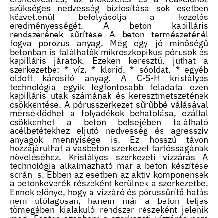
szükséges nedvesség biztosítása sok esetben
közvetlenül befolyásolja a kezelés
eredményességét. A beton kapilláris
rendszerének sűrítése A beton természeténél
fogva porózus anyag. Még egy jó minőségű
betonban is találhatók mikroszkopikus pórusok és
kapilláris járatok. Ezeken keresztül juthat a
szerkezetbe: * víz, * klorid, * sóoldat, * egyéb
oldott károsító anyag. A C-S-H kristályos
technológia egyik legfontosabb feladata ezen
kapilláris utak számának és keresztmetszetének
csökkentése. A pórusszerkezet sűrűbbé válásával
mérséklődhet a folyadékok behatolása, ezáltal
csökkenhet a beton belsejében található
acélbetétekhez eljutó nedvesség és agresszív
anyagok mennyisége is. Ez hosszú távon
hozzájárulhat a vasbeton szerkezet tartósságának
növeléséhez. Kristályos szerkezeti vízzárás A
technológia alkalmazható már a beton készítése
során is. Ebben az esetben az aktív komponensek
a betonkeverék részeként kerülnek a szerkezetbe.
Ennek előnye, hogy a vízzáró és pórussűrítő hatás
nem utólagosan, hanem már a beton teljes
tömegében kialakuló rendszer részeként jelenik