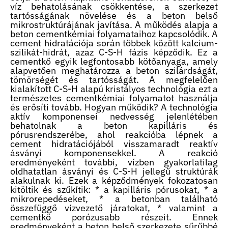
víz behatolásának csökkentése, a szerkezet
tartósságának növelése és a beton belső
mikrostruktúrájának javítása. A működés alapja a
beton cementkémiai folyamataihoz kapcsolódik. A
cement hidratációja során többek között kalcium-
szilikát-hidrát, azaz C-S-H fázis képződik. Ez a
cementkő egyik legfontosabb kötőanyaga, amely
alapvetően meghatározza a beton szilárdságát,
tömörségét és tartósságát. A megfelelően
kialakított C-S-H alapú kristályos technológia ezt a
természetes cementkémiai folyamatot használja
és erősíti tovább. Hogyan működik? A technológia
aktív komponensei nedvesség jelenlétében
behatolnak a beton kapilláris és
pórusrendszerébe, ahol reakcióba lépnek a
cement hidratációjából visszamaradt reaktív
ásványi komponensekkel. A reakció
eredményeként további, vízben gyakorlatilag
oldhatatlan ásványi és C-S-H jellegű struktúrák
alakulnak ki. Ezek a képződmények fokozatosan
kitöltik és szűkítik: * a kapilláris pórusokat, * a
mikrorepedéseket, * a betonban található
összefüggő vízvezető járatokat, * valamint a
cementkő porózusabb részeit. Ennek
eredményeként a beton belső szerkezete sűrűbbé