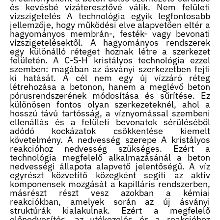
és kevésbé vízáteresztővé válik. Nem felületi
vízszigetelés A technológia egyik legfontosabb
jellemzője, hogy működési elve alapvetően eltér a
hagyományos membrán-, festék- vagy bevonati
vízszigetelésektől. A hagyományos rendszerek
egy különálló réteget hoznak létre a szerkezet
felületén. A C-S-H kristályos technológia ezzel
szemben: magában az ásványi szerkezetben fejti
ki hatását. A cél nem egy új vízzáró réteg
létrehozása a betonon, hanem a meglévő beton
pórusrendszerének módosítása és sűrítése. Ez
különösen fontos olyan szerkezeteknél, ahol a
hosszú távú tartósság, a víznyomással szembeni
ellenállás és a felületi bevonatok sérüléséből
adódó kockázatok csökkentése kiemelt
követelmény. A nedvesség szerepe A kristályos
reakcióhoz nedvesség szükséges. Ezért a
technológia megfelelő alkalmazásánál a beton
nedvességi állapota alapvető jelentőségű. A víz
egyrészt közvetítő közegként segíti az aktív
komponensek mozgását a kapilláris rendszerben,
másrészt részt vesz azokban a kémiai
reakciókban, amelyek során az új ásványi
struktúrák kialakulnak. Ezért a megfelelő
előnedvesítés, az utókezelés és a reakcióhoz