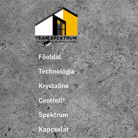
Főoldal
Technológia
Krystaline
Controll®
Spektrum
Kapcsolat