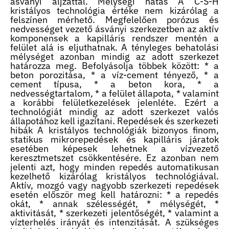
ásványi aljzattal. Mélységi hatás A C-S-H
kristályos technológia értéke nem kizárólag a
felszínen mérhető. Megfelelően porózus és
nedvességet vezető ásványi szerkezetben az aktív
komponensek a kapilláris rendszer mentén a
felület alá is eljuthatnak. A tényleges behatolási
mélységet azonban mindig az adott szerkezet
határozza meg. Befolyásolja többek között: * a
beton porozitása, * a víz-cement tényező, * a
cement típusa, * a beton kora, * a
nedvességtartalom, * a felület állapota, * valamint
a korábbi felületkezelések jelenléte. Ezért a
technológiát mindig az adott szerkezet valós
állapotához kell igazítani. Repedések és szerkezeti
hibák A kristályos technológiák bizonyos finom,
statikus mikrorepedések és kapilláris járatok
esetében képesek lehetnek a vízvezető
keresztmetszet csökkentésére. Ez azonban nem
jelenti azt, hogy minden repedés automatikusan
kezelhető kizárólag kristályos technológiával.
Aktív, mozgó vagy nagyobb szerkezeti repedések
esetén először meg kell határozni: * a repedés
okát, * annak szélességét, * mélységét, *
aktivitását, * szerkezeti jelentőségét, * valamint a
vízterhelés irányát és intenzitását. A szükséges