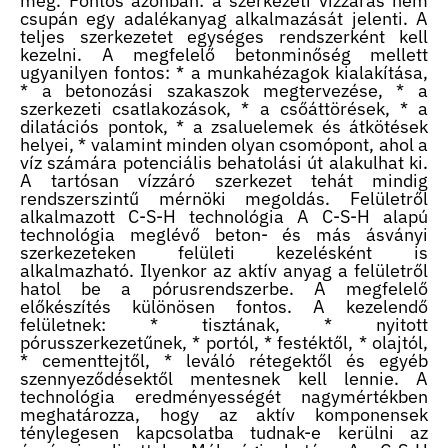
meg. Fontos azonban: a szerkezeti vízzárás nem
csupán egy adalékanyag alkalmazását jelenti. A
teljes szerkezetet egységes rendszerként kell
kezelni. A megfelelő betonminőség mellett
ugyanilyen fontos: * a munkahézagok kialakítása,
* a betonozási szakaszok megtervezése, * a
szerkezeti csatlakozások, * a csőáttörések, * a
dilatációs pontok, * a zsaluelemek és átkötések
helyei, * valamint minden olyan csomópont, ahol a
víz számára potenciális behatolási út alakulhat ki.
A tartósan vízzáró szerkezet tehát mindig
rendszerszintű mérnöki megoldás. Felületről
alkalmazott C-S-H technológia A C-S-H alapú
technológia meglévő beton- és más ásványi
szerkezeteken felületi kezelésként is
alkalmazható. Ilyenkor az aktív anyag a felületről
hatol be a pórusrendszerbe. A megfelelő
előkészítés különösen fontos. A kezelendő
felületnek: * tisztának, * nyitott
pórusszerkezetűnek, * portól, * festéktől, * olajtól,
* cementtejtől, * leváló rétegektől és egyéb
szennyeződésektől mentesnek kell lennie. A
technológia eredményességét nagymértékben
meghatározza, hogy az aktív komponensek
ténylegesen kapcsolatba tudnak-e kerülni az