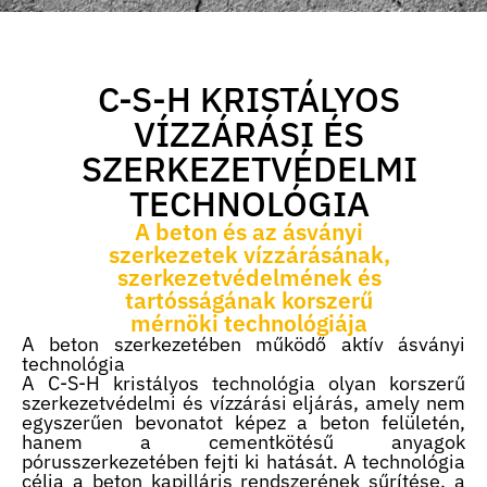
C-S-H KRISTÁLYOS VÍZZÁRÁSI ÉS SZERKEZETVÉDELMI TECHNOLÓGIA
TANÚSÍTVÁNYOK ÉS TESZTEK
C-S-H KRISTÁLYOS
VÍZZÁRÁSI ÉS
SZERKEZETVÉDELMI
TECHNOLÓGIA
A beton és az ásványi
szerkezetek vízzárásának,
szerkezetvédelmének és
tartósságának korszerű
mérnöki technológiája
A beton szerkezetében működő aktív ásványi
technológia
A C-S-H kristályos technológia olyan korszerű
szerkezetvédelmi és vízzárási eljárás, amely nem
egyszerűen bevonatot képez a beton felületén,
hanem a cementkötésű anyagok
pórusszerkezetében fejti ki hatását. A technológia
célja a beton kapilláris rendszerének sűrítése, a